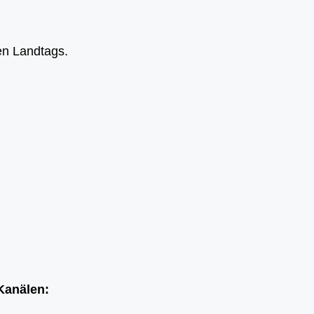
en Landtags.
Kanälen: