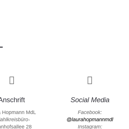
T
Anschrift
Social Media
a Hopmann MdL
Facebook:
ahlkreisbüro-
@laurahopmannmdl
nhofsallee 28
Instagram: