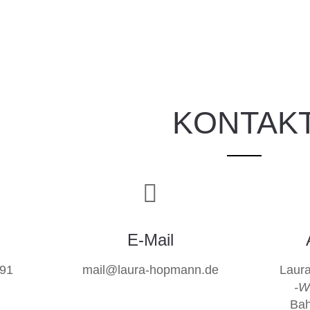
KONTAK
E-Mail
91
mail@laura-hopmann.de
Laur
-W
Bah