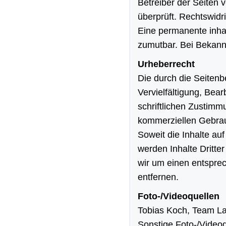
Betreiber der Seiten 
überprüft. Rechtswidr
Eine permanente inhal
zumutbar. Bei Bekann
Urheberrecht
Die durch die Seitenb
Vervielfältigung, Bea
schriftlichen Zustimm
kommerziellen Gebrau
Soweit die Inhalte au
werden Inhalte Dritte
wir um einen entspre
entfernen.
Foto-/Videoquellen
Tobias Koch, Team L
Sonstige Foto-/Videoq