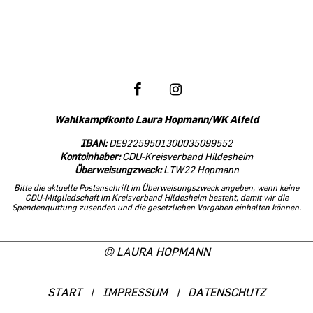
Folgen Sie meiner politischen Arbeit
in den sozialen Netzwerken:
Wahlkampfkonto Laura Hopmann/WK Alfeld
IBAN:
DE92259501300035099552
Kontoinhaber:
CDU-Kreisverband Hildesheim
Überweisungzweck:
LTW22 Hopmann
Bitte die aktuelle Postanschrift im Überweisungszweck angeben, wenn keine
CDU-Mitgliedschaft im Kreisverband Hildesheim besteht, damit wir die
Spendenquittung zusenden und die gesetzlichen Vorgaben einhalten können.
© LAURA HOPMANN
START
|
IMPRESSUM
|
DATENSCHUTZ