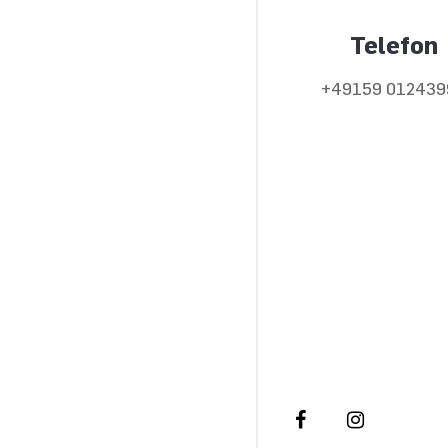
Telefon
+49159 012439
Folgen Sie meiner poli
in den sozialen Netzw