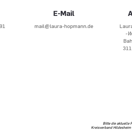
E-Mail
A
91
mail@laura-hopmann.de
Laur
-W
Bah
311
tischen Arbeit
erken:
Bitte die aktuell
Kreisverband Hildesheim 