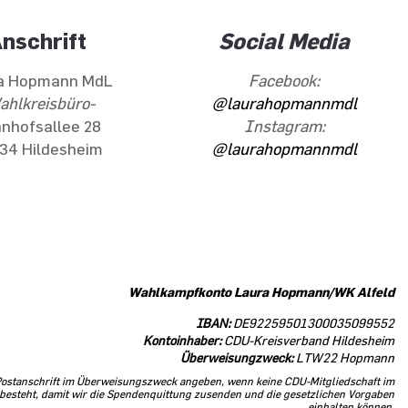
nschrift
Social Media
a Hopmann MdL
Facebook:
ahlkreisbüro-
@laurahopmannmdl
nhofsallee 28
Instagram:
34 Hildesheim
@laurahopmannmdl
Wahlkampfkonto Laura Hopmann/WK Alfeld
IBAN:
DE92259501300035099552
Kontoinhaber:
CDU-Kreisverband Hildesheim
Überweisungzweck:
LTW22 Hopmann
e Postanschrift im Überweisungszweck angeben, wenn keine CDU-Mitgliedschaft im
besteht, damit wir die Spendenquittung zusenden und die gesetzlichen Vorgaben
einhalten können.