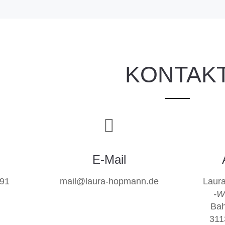
KONTAK
E-Mail
91
mail@laura-hopmann.de
Laur
-W
Bah
311