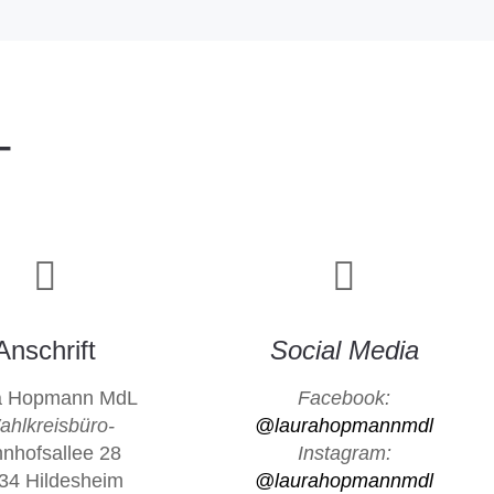
T
Anschrift
Social Media
a Hopmann MdL
Facebook:
ahlkreisbüro-
@laurahopmannmdl
nhofsallee 28
Instagram:
34 Hildesheim
@laurahopmannmdl