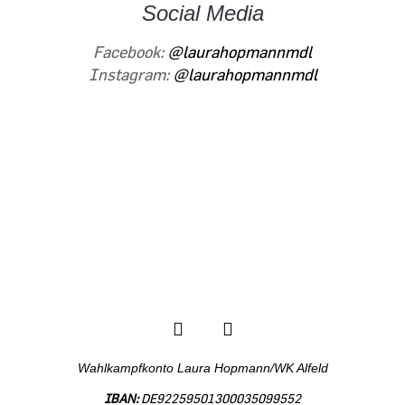
Social Media
Facebook:
@laurahopmannmdl
Instagram:
@laurahopmannmdl
Folgen Sie meiner politischen Arbeit
in den sozialen Netzwerken:
Wahlkampfkonto Laura Hopmann/WK Alfeld
IBAN:
DE92259501300035099552