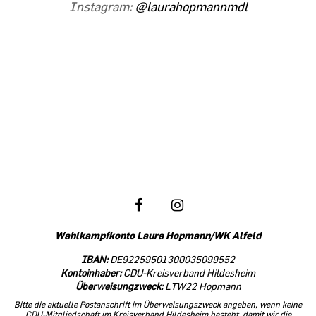
Instagram:
@laurahopmannmdl
Folgen Sie meiner politischen Arbeit
in den sozialen Netzwerken:
Wahlkampfkonto Laura Hopmann/WK Alfeld
IBAN:
DE92259501300035099552
Kontoinhaber:
CDU-Kreisverband Hildesheim
Überweisungzweck:
LTW22 Hopmann
Bitte die aktuelle Postanschrift im Überweisungszweck angeben, wenn keine
CDU-Mitgliedschaft im Kreisverband Hildesheim besteht, damit wir die